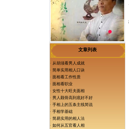
文章列表
·
从胡须看男人成就
·
简单实用相人口诀
·
面相看工作性质
·
面相看职业
·
女性十大旺夫面相
·
男人颧骨高到底好不好
·
手相上的五条主线简说
·
手相学基础
·
简易实用的相人法
·
如何从五官看人相