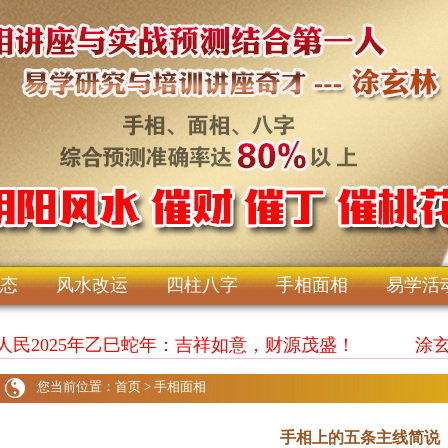
态
风水改运
四柱八字
手相面相
易学活
人民2025年乙巳蛇年：吉祥如意，财源茂盛！
涂玄林
您当前位置：
首页
>
手相面相
手相上的五条主线简说