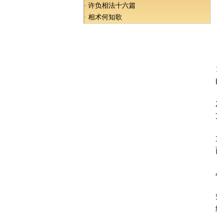
·
许负相法十六篇
·
相术何知歌